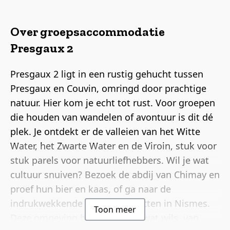
Over groepsaccommodatie
Presgaux 2
Presgaux 2 ligt in een rustig gehucht tussen
Presgaux en Couvin, omringd door prachtige
natuur. Hier kom je echt tot rust. Voor groepen
die houden van wandelen of avontuur is dit dé
plek. Je ontdekt er de valleien van het Witte
Water, het Zwarte Water en de Viroin, stuk voor
stuk parels voor natuurliefhebbers. Wil je wat
cultuur snuiven? Bezoek de abdij van Chimay en
proef hun bier en kaas, of ga naar de
indrukwekkende Neptunusgrotten in Nismes.
Toon meer
Deze omgeving biedt voor elk wat wils, van