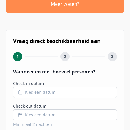
de natuur langs de Eau Noir. Zin in actie? Ga
Meer weten?
kajakken of mountainbiken. Voor een cultureel
uitstapje bezoek je de abdij van Chimay of de
Neptunusgrotten in Nismes. En echte
avonturiers kunnen terecht in Dinant. Of je nu
Vraag direct beschikbaarheid aan
op zoek bent naar ontspanning, avontuur of
een vleugje cultuur, hier vindt elke groep iets
1
2
3
bijzonders om te doen.
Wanneer en met hoeveel personen?
Check-in datum
Kies een datum
Check-out datum
Kies een datum
Minimaal
2
nachten