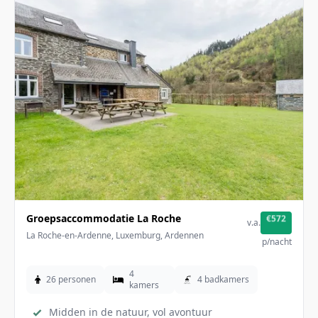
Groepsaccommodatie La Roche
€572
v.a.
La Roche-en-Ardenne, Luxemburg, Ardennen
p/nacht
4
26 personen
4 badkamers
kamers
Midden in de natuur, vol avontuur