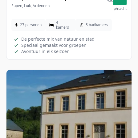
v.a.
Eupen, Luik, Ardennen
p/nacht
4
27 personen
5 badkamers
kamers
De perfecte mix van natuur en stad
Speciaal gemaakt voor groepen
Avontuur in elk seizoen