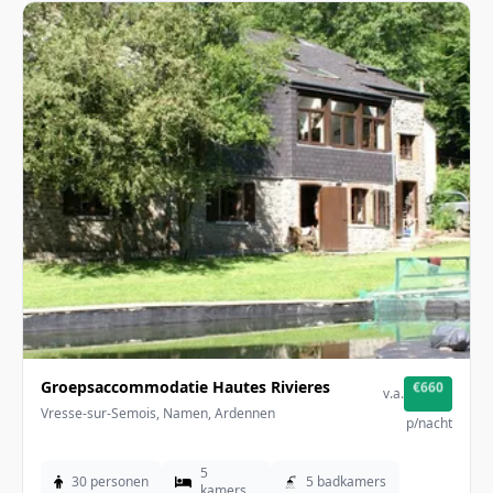
Groepsaccommodatie Hautes Rivieres
€660
v.a.
Vresse-sur-Semois, Namen, Ardennen
p/nacht
5
30 personen
5 badkamers
kamers